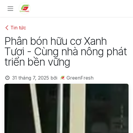
Bỏ qua để đến Nội dung
Tin tức
Phân bón hữu cơ Xanh
Tươi - Cùng nhà nông phát
triển bền vững
31 tháng 7, 2025
bởi
GreenFresh