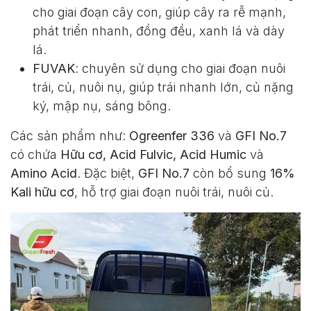
cho giai đoạn cây con, giúp cây ra rễ mạnh,
phát triển nhanh, đồng đều, xanh lá và dày
lá.
FUVAK
: chuyên sử dụng cho giai đoạn nuôi
trái, củ, nuôi nụ, giúp trái nhanh lớn, củ nặng
ký, mập nụ, sáng bông.
Các sản phẩm như:
Ogreenfer 336
và
GFI No.7
có chứa
Hữu cơ, Acid Fulvic, Acid Humic
và
Amino Acid
. Đặc biệt,
GFI No.7
còn bổ sung
16%
Kali hữu cơ
, hỗ trợ giai đoạn nuôi trái, nuôi củ.