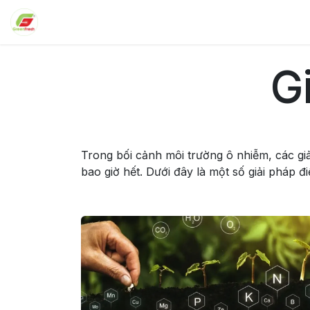
Bỏ qua để đến Nội dung
Trang chủ
Sản phẩm
Tin tức
Giới thiệu
G
Trong bối cảnh môi trường ô nhiễm, các g
bao giờ hết. Dưới đây là một số giải pháp đi