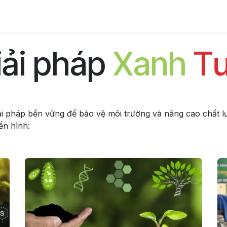
Liên hệ
iải pháp
Xanh
Tư
iải pháp bền vững để bảo vệ môi trường và nâng cao chất 
ển hình: